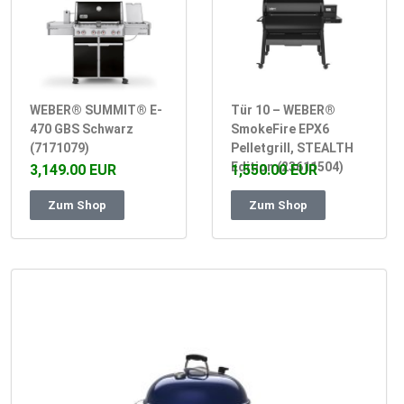
WEBER® SUMMIT® E-
Tür 10 – WEBER®
470 GBS Schwarz
SmokeFire EPX6
(7171079)
Pelletgrill, STEALTH
Edition (23611504)
3,149.00 EUR
1,550.00 EUR
Zum Shop
Zum Shop