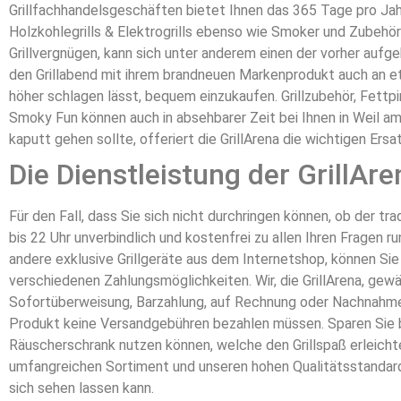
Grillfachhandelsgeschäften bietet Ihnen das 365 Tage pro Jahr
Holzkohlegrills & Elektrogrills ebenso wie Smoker und Zubehör
Grillvergnügen, kann sich unter anderem einen der vorher aufg
den Grillabend mit ihrem brandneuen Markenprodukt auch an etwa
höher schlagen lässt, bequem einzukaufen. Grillzubehör, Fettpi
Smoky Fun können auch in absehbarer Zeit bei Ihnen in Weil am
kaputt gehen sollte, offeriert die GrillArena die wichtigen Ersat
Die Dienstleistung der GrillAre
Für den Fall, dass Sie sich nicht durchringen können, ob der trad
bis 22 Uhr unverbindlich und kostenfrei zu allen Ihren Fragen r
andere exklusive Grillgeräte aus dem Internetshop, können Si
verschiedenen Zahlungsmöglichkeiten. Wir, die GrillArena, gew
Sofortüberweisung, Barzahlung, auf Rechnung oder Nachnahme zz
Produkt keine Versandgebühren bezahlen müssen. Sparen Sie bar
Räuscherschrank nutzen können, welche den Grillspaß erleicht
umfangreichen Sortiment und unseren hohen Qualitätsstandard
sich sehen lassen kann.