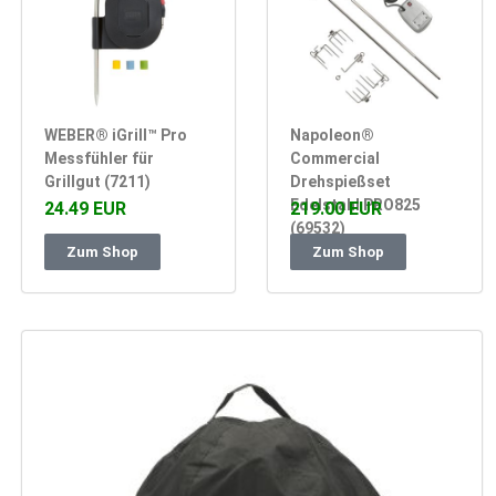
WEBER® iGrill™ Pro
Napoleon®
Messfühler für
Commercial
Grillgut (7211)
Drehspießset
Edelstahl PRO825
24.49 EUR
219.00 EUR
(69532)
Zum Shop
Zum Shop