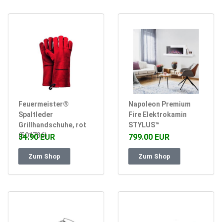
Feuermeister®
Napoleon Premium
Spaltleder
Fire Elektrokamin
Grillhandschuhe, rot
STYLUS™
(501736)
34.90 EUR
799.00 EUR
Zum Shop
Zum Shop