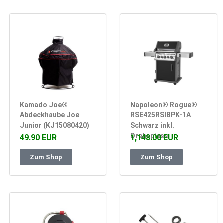
Kamado Joe®
Napoleon® Rogue®
Abdeckhaube Joe
RSE425RSIBPK-1A
Junior (KJ15080420)
Schwarz inkl.
Drehspiess
49.90 EUR
1,148.00 EUR
Zum Shop
Zum Shop