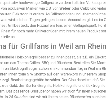
 qualitativ hochwertige Grillgeräte zu dem tollsten Verkausprei
 von exklusiven Marken wie z.B. von
Weber
oder
Cobb
und viele
ebauten Elektrogrills ordern. An Grillmarinaden und -themenbüche
s winterlichen Tagen gelingen lassen. Ansonsten gibt es im Onli
nsel, Grillbesteck, den Pizzaofenstein, einen Geflügelspieß, Ho
 Rhein für noch mehr Grillvergnügen mit ihrem neuen Produkt sor
zteile an.
na für Grillfans in Weil am Rhei
itionelle Holzkohlegrill besser zu Ihnen passt, als z.B. ein Elekt
und um das Thema Grillen, BBQ und Räuchern. Bestellen Sie Montag
e Ihren Elektrogrill sogar schon am kommenden Tag in Weil am R
ähren Ihnen tolle 5 % Skonto auf den Warenkorb in unserem Shop,
gl. Bearbeitungsgebühr bezahlen. Der Clou dabei ist, daß Sie fü
es Geld, das Sie für Gasgrills, Holzkohlegrille und Elektrogril
ern. Das passende Grillzubehör haben wir auch für Ihren Räusch
s. In
24 Stunden
sind wir mit Ihrem neuen Räucherofen auch bei