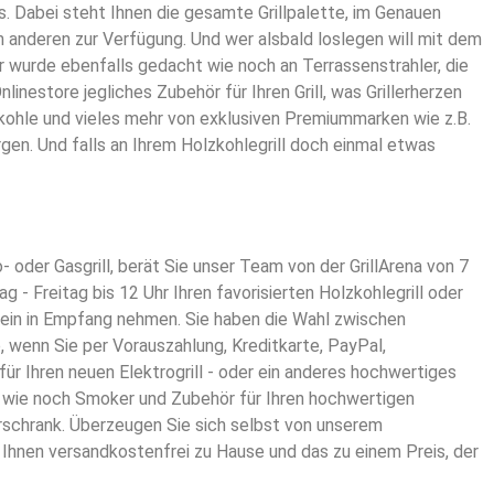
s. Dabei steht Ihnen die gesamte Grillpalette, im Genauen
n anderen zur Verfügung. Und wer alsbald loslegen will mit dem
r wurde ebenfalls gedacht wie noch an Terrassenstrahler, die
nestore jegliches Zubehör für Ihren Grill, was Grillerherzen
lzkohle und vieles mehr von exklusiven Premiummarken wie z.B.
gen. Und falls an Ihrem Holzkohlegrill doch einmal etwas
n
ro- oder Gasgrill, berät Sie unser Team von der GrillArena von 7
 - Freitag bis 12 Uhr Ihren favorisierten Holzkohlegrill oder
hein in Empfang nehmen. Sie haben die Wahl zwischen
 wenn Sie per Vorauszahlung, Kreditkarte, PayPal,
r Ihren neuen Elektrogrill - oder ein anderes hochwertiges
le wie noch Smoker und Zubehör für Ihren hochwertigen
erschrank. Überzeugen Sie sich selbst von unserem
 Ihnen versandkostenfrei zu Hause und das zu einem Preis, der