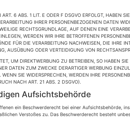
. 6 ABS. 1 LIT. E ODER F DSGVO ERFOLGT, HABEN SIE
VERARBEITUNG IHRER PERSONENBEZOGENEN DATEN WIDE
EWEILIGE RECHTSGRUNDLAGE, AUF DENEN EINE VERARB
NLEGEN, WERDEN WIR IHRE BETROFFENEN PERSONENBE
DE FÜR DIE VERARBEITUNG NACHWEISEN, DIE IHRE IN
G, AUSÜBUNG ODER VERTEIDIGUNG VON RECHTSANSPRÜC
T, UM DIREKTWERBUNG ZU BETREIBEN, SO HABEN SIE 
R DATEN ZUM ZWECKE DERARTIGER WERBUNG EINZULEGE
T. WENN SIE WIDERSPRECHEN, WERDEN IHRE PERSONE
CH NACH ART. 21 ABS. 2 DSGVO).
digen Aufsichts­behörde
fenen ein Beschwerderecht bei einer Aufsichtsbehörde, in
maßlichen Verstoßes zu. Das Beschwerderecht besteht unbe