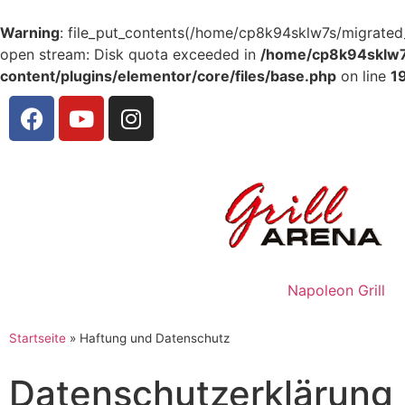
Warning
: file_put_contents(/home/cp8k94sklw7s/migrated_
open stream: Disk quota exceeded in
/home/cp8k94sklw7s
content/plugins/elementor/core/files/base.php
on line
1
Napoleon Grill
Startseite
»
Haftung und Datenschutz
Datenschutz­erklärung