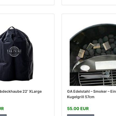
bdeckhaube 22′ XLarge
GA Edelstahl – Smoker – Ei
Kugelgrill 57cm
UR
55.00 EUR