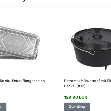
5x Alu-Fettauffangschalen
Petromax® Feuertopf mit F
Deckel (ft12)
129.90 EUR
p
Zum Shop