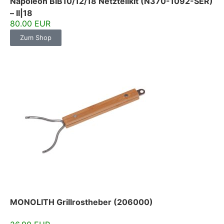
Napoleon BIB10/12/18 Netzteilkit (N370-1092-SER)
– II|18
80.00 EUR
Zum Shop
MONOLITH Grillrostheber (206000)