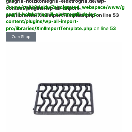
) in
gasgrill-holzkohlegrill-elektrogrill.de/wp-
/home/cp8k94sklw7s/migrated_webspace/www/g
content/plugins/wp-all-import-
asgrill-holzkohlegrill-elektrogrill.de/wp-
pro/libraries/XmlImportTemplate.php
on line
53
content/plugins/wp-all-import-
pro/libraries/XmlImportTemplate.php
on line
53
Zum Shop