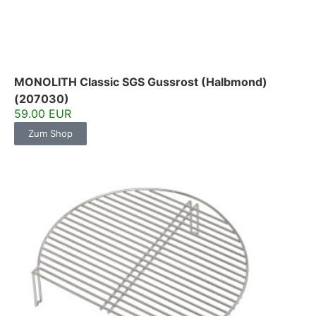
MONOLITH Classic SGS Gussrost (Halbmond)
(207030)
59.00 EUR
Zum Shop