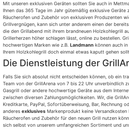
Mit unseren exklusiven Geräten sollten Sie auch in Mettm
Ihnen das 365 Tage im Jahr gütemäßig exklusive Geräte zum
Räucherofen und Zubehör von exklusiven Produzenten wi
Grillvergnügen, kann sich unter anderem einen der bereits
die den Grillabend mit ihrem brandneuen Holzkohlegrill au
Grillerherzen höher schlagen lässt, online zu bestellen. Gr
hochwertigen Marken wie z.B.
Landmann
können auch in 
Ihrem Holzkohlegrill doch einmal etwas kaputt gehen sollte
Die Dienstleistung der GrillA
Falls Sie sich absolut nicht entscheiden können, ob ein tra
Team von der GrillArena von 7 bis 22 Uhr unverbindlich 
Gasgrill oder andere hochwertige Geräte aus dem Interne
zwischen diversen Zahlungsmöglichkeiten. Wir, die GrillA
Kreditkarte, PayPal, Sofortüberweisung, Bar, Rechnung od
anderes
exklusives
Markenprodukt keine Versandkosten bez
Räucherofen und Zubehör für den neuen Grill nutzen könn
sich selbst von unserem umfangreichen Sortiment und un