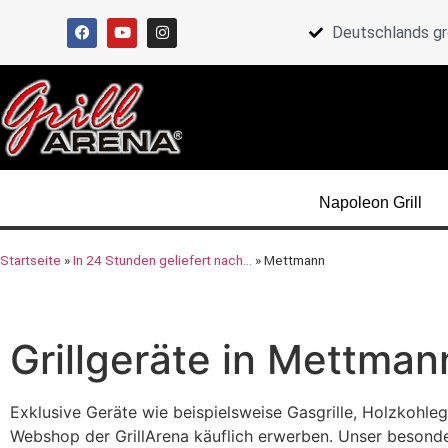
Deutschlands gr
Napoleon Grill
Startseite
»
In 24 Stunden geliefert nach…
»
Mettmann
Grillgeräte in Mettman
Exklusive Geräte wie beispielsweise Gasgrille, Holzkohle
Webshop der GrillArena käuflich erwerben. Unser besondere