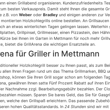
ann einen Grillabend organisieren. Kundenzufriedenheits Tes
 besten Verkauspreis. Damit steht Ihnen die gesamte Grillpa
e z.B. von
Weber
oder
Bradley
und einigen anderen zur Ve
 montierten Holzkohlegrills online bestellen. An Grillsauc
ch an etwas winterlichen Tagen gelingen lassen. Weiterhin g
illplatten, Grillpinsel, Grillmesser, einen Pizzastein, den H
Kürze bei Ihnen im Garten in Mettmann für noch mehr Grill
, bietet die GrillArena die wichtigen Ersatzteile an.
rena für Griller in Mettmann
ditioneller Holzkohlegrill besser zu Ihnen passt, als zum Be
zu allen Ihren Fragen rund um das Thema Grillmarken, BBQ 
tshop, können Sie Ihren Grill sogar schon am folgenden T
rena, gewähren Ihnen satte Fünf Prozent Rabatt auf ihren Ei
er Nachnahme zzgl. Bearbeitungsgebühr bezahlen. Der Clou da
ahlen müssen. Sparen Sie bares Geld, das Sie für Gasgrills
en, welche den Grillspaß erleichtern. Das passende Zubehö
seren hohen Qualitätsstandards. In
24 Stunden
sind wir mit