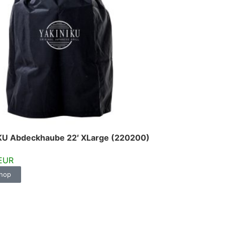
KU Abdeckhaube 22′ XLarge (220200)
 EUR
hop