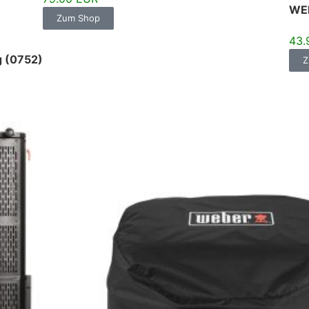
WEB
Zum Shop
43.
g (0752)
Z