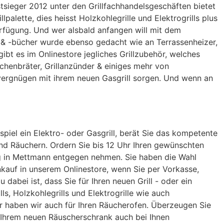
tsieger 2012 unter den Grillfachhandelsgeschäften bietet
lette, dies heisst Holzkohlegrille und Elektrogrills plus
rfügung. Und wer alsbald anfangen will mit dem
en & -bücher wurde ebenso gedacht wie an Terrassenheizer,
ibt es im Onlinestore jegliches Grillzubehör, welches
ähnchenbräter, Grillanzünder & einiges mehr von
vergnügen mit ihrem neuen Gasgrill sorgen. Und wenn an
ispiel ein Elektro- oder Gasgrill, berät Sie das kompetente
und Räuchern. Ordern Sie bis 12 Uhr Ihren gewünschten
ag in Mettmann entgegen nehmen. Sie haben die Wahl
nkauf in unserem Onlinestore, wenn Sie per Vorkasse,
bei ist, dass Sie für Ihren neuen Grill - oder ein
, Holzkohlegrills und Elektrogrille wie auch
r haben wir auch für Ihren Räucherofen. Überzeugen Sie
 Ihrem neuen Räuscherschrank auch bei Ihnen