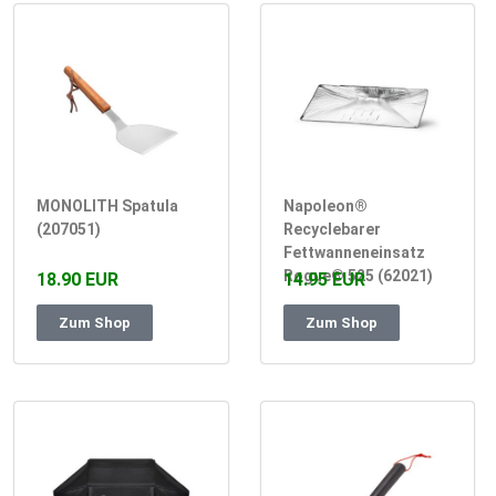
MONOLITH Spatula
Napoleon®
(207051)
Recyclebarer
Fettwanneneinsatz
Rogue® 525 (62021)
18.90 EUR
14.95 EUR
Zum Shop
Zum Shop