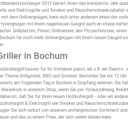
chhandelstestsieger 2012 bietet Ihnen das komplette Jahr quali
grills und Elektrogrille und Smoker und Räuscherschrankzubehör
mit dem Grillvergnügen, kann sich unter anderem einen der vorhe
tyvergnügen mit ihrem nagelneuen Gasgrill auch an etwas kälter
kaufen. Grillplatten, Pinsel, Grillmesser, den Pizzaofenstein, ei
Bochum für noch mehr Grillvergnügen mit ihrem neuen Gasgrill so
an.
Griller in Bochum
olzkohlegrill besser für Ihr Vorhaben passt, als z.B. ein Elektro
as Thema Grillgeräte, BBQ und Smoken. Bestellen Sie bis 12 Uhr
ar bereits am folgenden Tag in Bochum in Empfang nehmen. Sie h
n Warenkorb in unserem Shop, wenn Sie per Vorauszahlung, Kredi
abei ist, daß Sie für Ihren neuen Holzkohlegrill - oder ein an
Holzkohlegrill & Elektrogrill wie Smoker und Räuscherschrankzub
eugen Sie sich selbst von unserem umfangreichen Sortiment und
ause und das zu einem Preis, der sich sehen lassen kann.