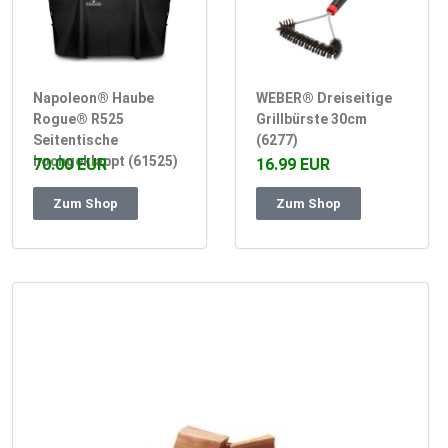
Napoleon® Haube
WEBER® Dreiseitige
Rogue® R525
Grillbürste 30cm
Seitentische
(6277)
hochgeklappt (61525)
70.00 EUR
16.99 EUR
Zum Shop
Zum Shop