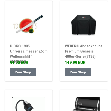
DICK® 1905
WEBER® Abdeckhaube
Universalmesser 26cm
Premium Genesis II
Wellenschliff
400er-Serie (7135)
(8195126)
94.00 EUR
149.99 EUR
Zum Shop
Zum Shop