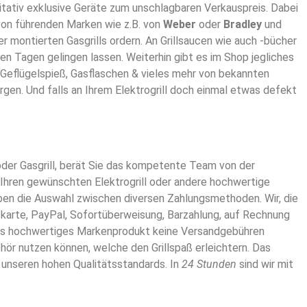
tativ exklusive Geräte zum unschlagbaren Verkauspreis. Dabei
 von führenden Marken wie z.B. von
Weber
oder
Bradley
und
r montierten Gasgrills ordern. An Grillsaucen wie auch -bücher
en Tagen gelingen lassen. Weiterhin gibt es im Shop jegliches
nen Geflügelspieß, Gasflaschen & vieles mehr von bekannten
rgen. Und falls an Ihrem Elektrogrill doch einmal etwas defekt
- oder Gasgrill, berät Sie das kompetente Team von der
 Ihren gewünschten Elektrogrill oder andere hochwertige
aben die Auswahl zwischen diversen Zahlungsmethoden. Wir, die
tkarte, PayPal, Sofortüberweisung, Barzahlung, auf Rechnung
deres hochwertiges Markenprodukt keine Versandgebühren
ehör nutzen können, welche den Grillspaß erleichtern. Das
 unseren hohen Qualitätsstandards. In
24 Stunden
sind wir mit