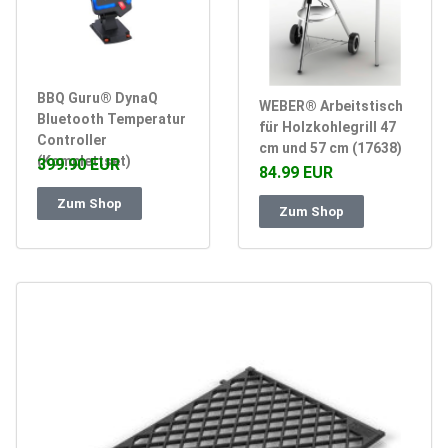
BBQ Guru® DynaQ
WEBER® Arbeitstisch
Bluetooth Temperatur
für Holzkohlegrill 47
Controller
cm und 57 cm (17638)
(Komplettset)
399.90 EUR
84.99 EUR
Zum Shop
Zum Shop