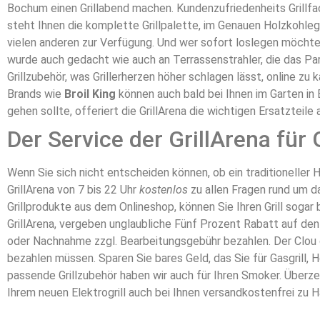
Bochum einen Grillabend machen. Kundenzufriedenheits Grillfa
steht Ihnen die komplette Grillpalette, im Genauen Holzkohle
vielen anderen zur Verfügung. Und wer sofort loslegen möchte 
wurde auch gedacht wie auch an Terrassenstrahler, die das Par
Grillzubehör, was Grillerherzen höher schlagen lässt, online zu 
Brands wie
Broil King
können auch bald bei Ihnen im Garten in 
gehen sollte, offeriert die GrillArena die wichtigen Ersatzteile 
Der Service der GrillArena für 
Wenn Sie sich nicht entscheiden können, ob ein traditioneller H
GrillArena von 7 bis 22 Uhr
kostenlos
zu allen Fragen rund um d
Grillprodukte aus dem Onlineshop, können Sie Ihren Grill sog
GrillArena, vergeben unglaubliche Fünf Prozent Rabatt auf de
oder Nachnahme zzgl. Bearbeitungsgebühr bezahlen. Der Clou d
bezahlen müssen. Sparen Sie bares Geld, das Sie für Gasgrill, 
passende Grillzubehör haben wir auch für Ihren Smoker. Überz
Ihrem neuen Elektrogrill auch bei Ihnen versandkostenfrei zu H