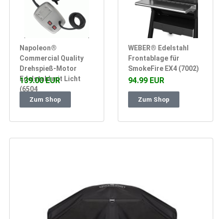
Napoleon®
WEBER® Edelstahl
Commercial Quality
Frontablage für
Drehspieß-Motor
SmokeFire EX4 (7002)
Edelstahl mit Licht
139.00 EUR
94.99 EUR
(6504
Zum Shop
Zum Shop