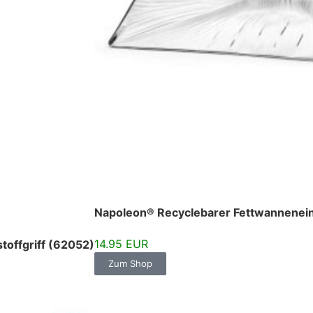
Napoleon® Recyclebarer Fettwannenei
14.95 EUR
toffgriff (62052)
Zum Shop