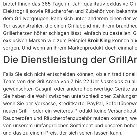
bietet Ihnen das 365 Tage im Jahr qualitativ exklusive Gri
Elektrogrill sowie Räucherofen und Zubehör von bekannt
dem Grillvergnügen, kann sich unter anderem einen der v
Terrassenstrahler, die einen Grillabend mit ihrem brandne
Grillerherzen höher schlagen lässt, einfach zu bestellen. 
exklusiven Marken wie zum Beispiel
Broil King
können auc
sorgen. Und wenn an Ihrem Markenprodukt doch einmal etwa
Die Dienstleistung der GrillAr
Falls Sie sich nicht entscheiden können, ob ein traditionell
Team von der GrillArena von 7 bis 22 Uhr
kostenlos
zu al
gewünschten Gasgrill oder andere hochwertige Geräte au
Sie haben die Wahl zwischen unterschiedlichen Zahlungsmö
wenn Sie per Vorkasse, Kreditkarte, PayPal, Sofortüberwe
neuen Grill - oder ein weiteres Produkt keine Versandkost
Räucherofen und Räucherofenzubehör nutzen können, welch
von unserem umfangreichen Sortiment und unseren hohen 
und das zu einem Preis, der sich sehen lassen kann.