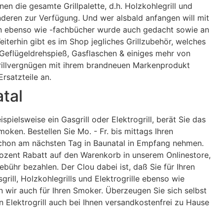
en die gesamte Grillpalette, d.h. Holzkohlegrill und
deren zur Verfügung. Und wer alsbald anfangen will mit
den ebenso wie -fachbücher wurde auch gedacht sowie an
iterhin gibt es im Shop jegliches Grillzubehör, welches
en Geflügeldrehspieß, Gasflaschen & einiges mehr von
Grillvergnügen mit ihrem brandneuen Markenprodukt
rsatzteile an.
atal
ispielsweise ein Gasgrill oder Elektrogrill, berät Sie das
ken. Bestellen Sie Mo. - Fr. bis mittags Ihren
schon am nächsten Tag in Baunatal in Empfang nehmen.
rozent Rabatt auf den Warenkorb in unserem Onlinestore,
ühr bezahlen. Der Clou dabei ist, daß Sie für Ihren
rill, Holzkohlegrills und Elektrogrille ebenso wie
wir auch für Ihren Smoker. Überzeugen Sie sich selbst
n Elektrogrill auch bei Ihnen versandkostenfrei zu Hause