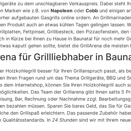
llgeräte zu dem unschlagbaren Verkauspreis. Dabei steht Ihn
en Marken wie z.B. von
Napoleon
oder
Cobb
und einigen an
orher aufgebauten Gasgrills online ordern. An Grillmarina
uen Produkt auch an etwas kühlen Tagen gelingen lassen. We
Grillplatten, Fettpinsel, Grillbesteck, den Pizzaofenstein, d
h in Kürze bei Ihnen zu Hause in Baunatal für noch mehr 
s kaputt gehen sollte, bietet die GrillArena die meisten E
ena für Grillliebhaber in Baun
er Holzkohlegrill besser für Ihren Grillanspruch passt, als be
len Ihren Fragen rund um das Thema Grillgeräte, BBQ und Smo
s dem Internetshop, können Sie Ihren Holzkohlegrill auch 
glichkeiten. Das Team der Grillarena gibt Ihnen satte 5 P
isung, Bar, Rechnung oder Nachnahme zzgl. Bearbeitungsgeb
en bezahlen müssen. Sparen Sie bares Geld, das Sie für Gasg
e den Grillspaß erleichtern. Das passende Zubehör haben 
Qualitätsstandards. In
24 Stunden
sind wir mit Ihrem neue