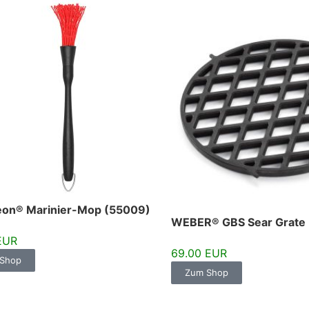
eon® Marinier-Mop (55009)
WEBER® GBS Sear Grate 
EUR
69.00 EUR
Shop
Zum Shop