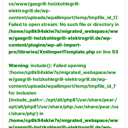
ce/www/gasgrill-holzkohlegrill-
elektrogrill.de/wp-
content/uploads/wpallimport/temp/tmpfile_id_1):
Failed to open stream: No such file or directory in
/home/cp8k94sklw7s/migrated_webspace/ww
w/gasgrill-holzkohlegrill-elektrogrill.de/wp-
content/plugins/wp-all-import-
pro/libraries/XmlImportTemplate.php
on line
53
Warning
: include(): Failed opening
'/home/cp8k94sklw7s/migrated_webspace/ww
w/gasgrill-holzkohlegrill-elektrogrill.de/wp-
content/uploads/wpallimport/temp/tmpfile_id_1'
for inclusion
(include_path='.:/opt/alt/php81/usr/share/pear:/
opt/alt/php81/usr/share/php:/usr/share/pear:/us
r/share/php') in
/home/cp8k94sklw7s/migrated_webspace/ww
w/gasgrill-holzkohlegrill-elektrogrill.de/wp-