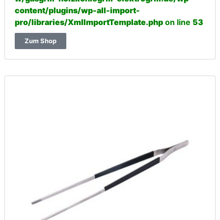
content/plugins/wp-all-import-
pro/libraries/XmlImportTemplate.php
on line
53
Zum Shop